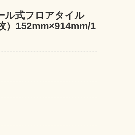
ール式フロアタイル
）152mm×914mm/1