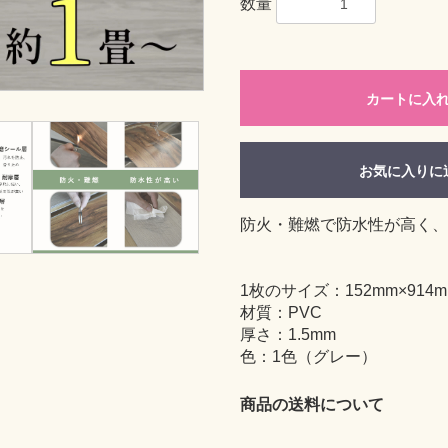
数量
カートに入
お気に入りに
防火・難燃で防水性が高く、
1枚のサイズ：152mm×914m
材質：PVC
厚さ：1.5mm
色：1色（グレー）
商品の送料について